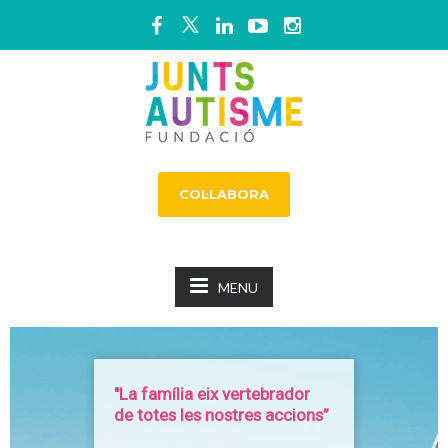
COL·LABORA
MENU
"La família eix vertebrador
de totes les nostres accions”