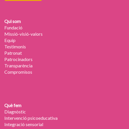
Qui som
Fundació
Missió-visió-valors
Equip
Testimonis
Patronat
Patrocinadors
Transparència
Compromisos
Què fem
Diagnòstic
Intervenció psicoeducativa
Integració sensorial