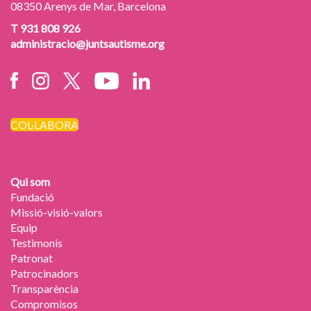
08350 Arenys de Mar, Barcelona
T 931 808 926
administracio@juntsautisme.org
COL·LABORA
Qui som
Fundació
Missió-visió-valors
Equip
Testimonis
Patronat
Patrocinadors
Transparència
Compromisos