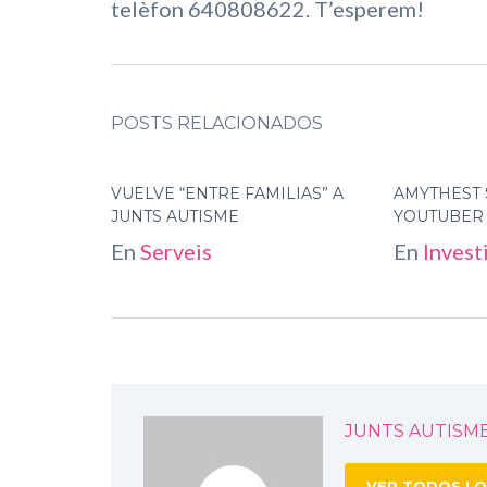
telèfon 640808622. T’esperem!
POSTS RELACIONADOS
VUELVE “ENTRE FAMILIAS” A
AMYTHEST 
JUNTS AUTISME
YOUTUBER
En
Serveis
En
Invest
JUNTS AUTISM
VER TODOS LO