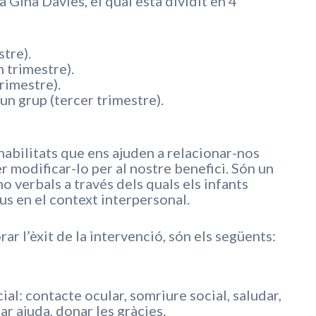
 Gina Davies, el qual està dividit en 4
stre).
n trimestre).
trimestre).
 un grup (tercer trimestre).
habilitats que ens ajuden a relacionar-nos
r modificar-lo per al nostre benefici. Són un
 verbals a través dels quals els infants
dus en el context interpersonal.
rar l’èxit de la intervenció, són els següents:
ial: contacte ocular, somriure social, saludar,
r ajuda, donar les gràcies.