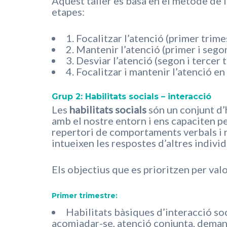
Aquest taller es basa en el mètode de la
etapes:
1. Focalitzar l’atenció (primer trime
2. Mantenir l’atenció (primer i sego
3. Desviar l’atenció (segon i tercer 
4. Focalitzar i mantenir l’atenció en
Grup 2: Habilitats socials – interacció
Les
habilitats socials
són un conjunt d’
amb el nostre entorn i ens capaciten pe
repertori de comportaments verbals i no
intueixen les respostes d’altres indivi
Els objectius que es prioritzen per valo
Primer trimestre:
Habilitats bàsiques d’interacció soc
acomiadar-se, atenció conjunta, demana