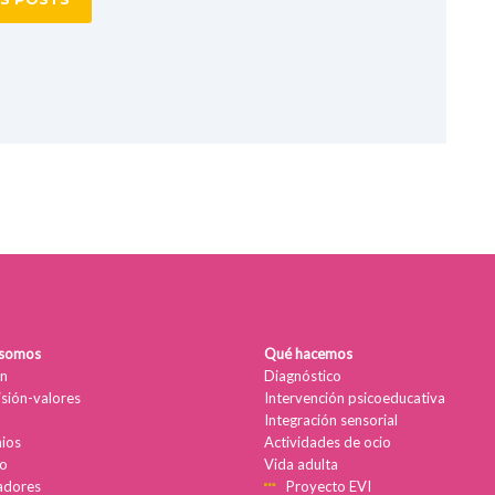
 somos
Qué hacemos
n
Diagnóstico
isión-valores
Intervención psicoeducativa
Integración sensorial
ios
Actividades de ocio
o
Vida adulta
adores
Proyecto EVI