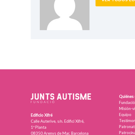
Quiénes
Fundació
Misión-v
Equipo
Edificio Xifré
Testimon
Calle Auterive, s/n. Edifici Xifré,
Patronat
1ª Planta
Patrocin
08350 Arenys de Mar, Barcelona