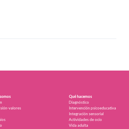
 somos
Qué hacemos
n
Diagnóstico
isión-valores
Intervención psicoeducativa
Integración sensorial
ios
Actividades de ocio
o
Vida adulta